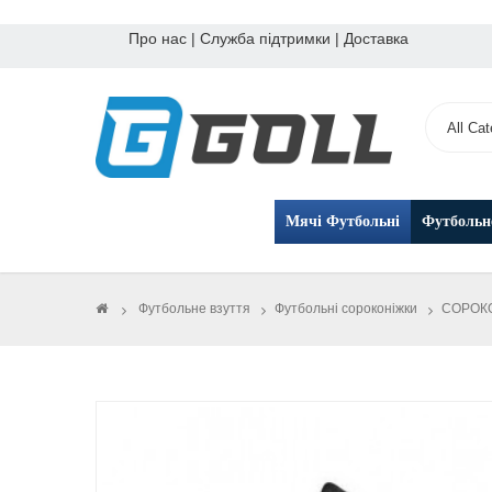
Про нас
|
Служба підтримки
|
Доставка
Мячі Футбольні
Футбольн
>
Футбольне взуття
>
Футбольні сороконіжки
>
СОРОК