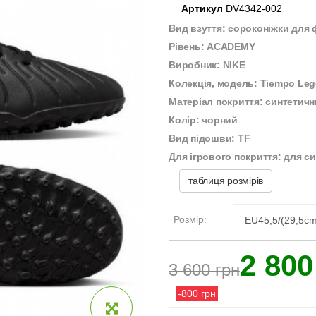
Артикул
DV4342-002
Вид взуття: сороконіжки для
Рівень: ACADEMY
Виробник: NIKE
Колекція, модель: Tiempo Le
Матеріал покриття: синтетичн
Колір: чорний
Вид підошви: TF
Для ігрового покриття: для с
таблиця розмірів
Розмір:
2 800
3 600 грн
-800 грн