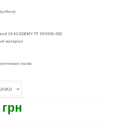
 футболу
gend 10 ACADEMY TF DV4342-002
ий матеріал
интетичних полів
 грн