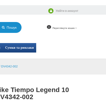
Увійти в аккаунт
Пошук
0
Переглянути кошик
я
Сумки та рюкзаки
F DV4342-002
ike Tiempo Legend 10
V4342-002