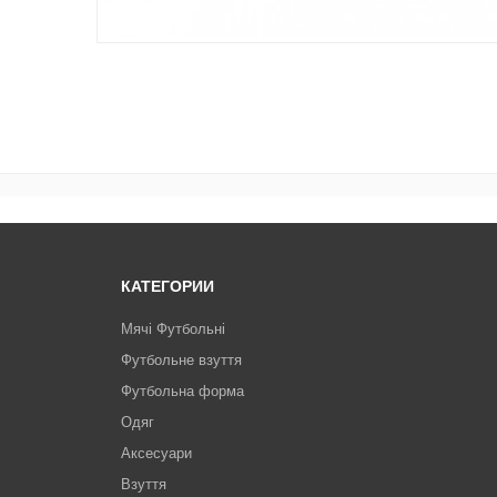
КАТЕГОРИИ
Мячі Футбольні
Футбольне взуття
Футбольна форма
Одяг
Аксесуари
Взуття